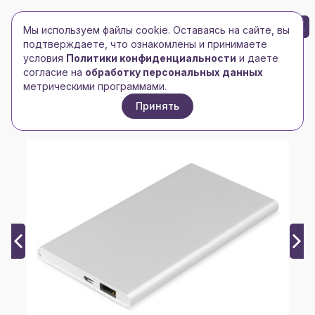
БРЕНД-ЛОГО
0
Мы используем файлы cookie. Оставаясь на сайте, вы
Toggle navigation
Toggle navigation
подтверждаете, что ознакомлены и принимаете
условия
Политики конфиденциальности
и даете
Главная
/
Электроника
/
Внешние аккумуляторы
/
согласие на
обработку персональных данных
Внешний аккумулятор Rombica NEO AX70L, 7 000
метрическими программами.
мАч, алюминий, серебристый, чехол
Принять