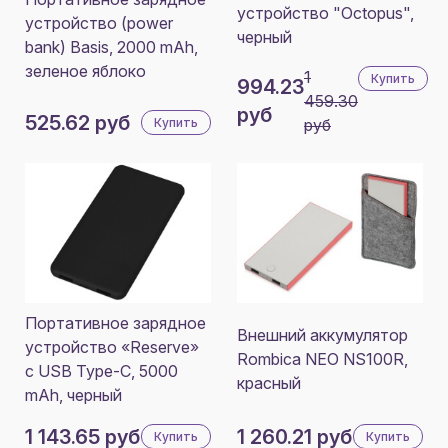
устройство "Octopus",
устройство (power
черный
bank) Basis, 2000 mAh,
зеленое яблоко
1
Купить
994.23
459.30
руб
525.62 руб
Купить
руб
Портативное зарядное
Внешний аккумулятор
устройство «Reserve»
Rombica NEO NS100R,
с USB Type-C, 5000
красный
mAh, черный
1 143.65 руб
1 260.21 руб
Купить
Купить