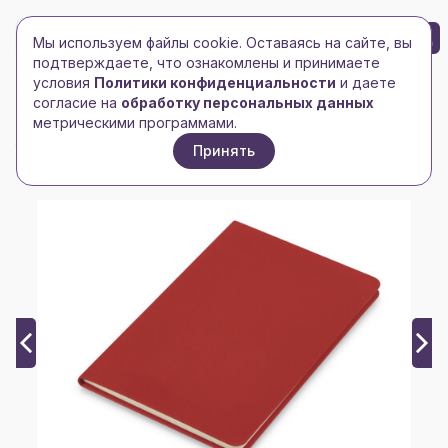
БРЕНД-ЛОГО
0
Мы используем файлы cookie. Оставаясь на сайте, вы
Toggle navigation
Toggle navigation
подтверждаете, что ознакомлены и принимаете
условия
Политики конфиденциальности
и даете
Главная
/
Ежедневники и блокноты
/
Блокноты
/
согласие на
обработку персональных данных
Блокнот "Wispy", твердая обложка A5, 64 листа в
метрическими программами.
линейку, красный
Принять