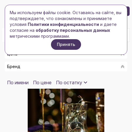
БРЕНД-ЛОГО
0
Мы используем файлы cookie. Оставаясь на сайте, вы
Toggle navigation
Toggle navigation
подтверждаете, что ознакомлены и принимаете
Главная
/
Новогодние подарки
/
Гирлянды и светильники
условия
Политики конфиденциальности
и даете
согласие на
обработку персональных данных
метрическими программами.
Принять
Цена
Бренд
От
До
РАЗНОЕ
По имени
По цене
По остатку
СДЕЛАНО В РОССИИ
Показать
2