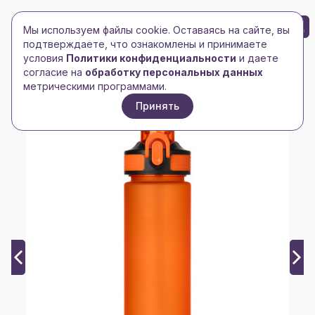
БРЕНД-ЛОГО
0
Мы используем файлы cookie. Оставаясь на сайте, вы
Toggle navigation
Toggle navigation
подтверждаете, что ознакомлены и принимаете
условия
Политики конфиденциальности
и даете
Главная
/
bazaar
/
согласие на
обработку персональных данных
Бутылка для воды Флип (Flip), оранжевая
метрическими программами.
Принять