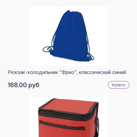
ПЫЛЬНО-РОЗОВЫЙ
ЗЕЛЕНЫЙ ОЛИВКОВЫЙ
СИНИЙ НЭЙВИ
СЕРЫЙ, НАТУРАЛЬНЫЙ
СИНИЙ NAVY
СПЛОШНОЙ ЧЕРНЫЙ
Рюкзак-холодильник "Фрио", классический синий
НАТУРАЛЬНЫЙ/БЕЛЫЙ
168.00 руб
Купить
НАТУРАЛЬНЫЙ/ТЕМНО-СИНИЙ
ЛИЛОВЫЙ
ЛАЙМОВЫЙ
ПЕСОЧНЫЙ
КРАСНЫЙ КИРПИЧНЫЙ