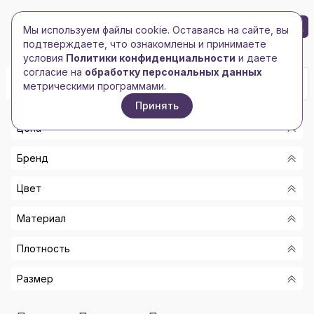
БРЕНД-ЛОГО
0
Мы используем файлы cookie. Оставаясь на сайте, вы
Toggle navigation
Toggle navigation
подтверждаете, что ознакомлены и принимаете
Главная
/
Сумки и чемоданы
/
Сумки для пляжа
условия
Политики конфиденциальности
и даете
согласие на
обработку персональных данных
метрическими программами.
Принять
Цена
Бренд
От
Цвет
До
-
Материал
BRAND CHARGER
Показать
АКВА/БЕЛЫЙ
BURST
Плотность
ЯРКО-СИНИЙ/СЕРЫЙ
ПВХ/ПОЛИЭСТЕР/СОЛОМА
HAPPY GIFTS
СЕРЫЙ/СИНИЙ
Размер
600D ПОЛИЭСТЕР, PEVA
420D
MID-OCEANGIFT
НЕ ЗАДАН URL ТЕГА!
СЕРЫЙ/КРАСНЫЙ
ПОЛИЭСТЕР, ШЕРСТЬ
70D