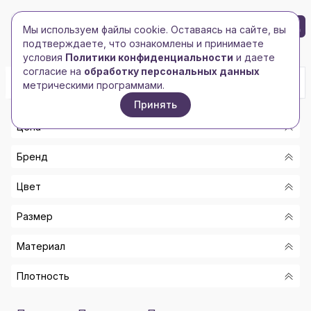
БРЕНД-ЛОГО
0
Мы используем файлы cookie. Оставаясь на сайте, вы
Toggle navigation
Toggle navigation
подтверждаете, что ознакомлены и принимаете
Главная
/
Сумки и чемоданы
/
Сумки-холодильники
условия
Политики конфиденциальности
и даете
согласие на
обработку персональных данных
метрическими программами.
Принять
Цена
Бренд
От
Цвет
До
-
Размер
BURST
Показать
ЧЕРНЫЙ; СИНИЙ
HAPPY GIFTS
Материал
СИНИЙ; СЕРЕБРЯНЫЙ
33,5
HAPPY GIFTS EXTRA
БЕЛЫЙ; СЕРЕБРЯНЫЙ
Плотность
600D ПОЛИЭСТЕР, АЛЮМИНИЙ, PEVA
85
KIKKERLAND
ЗЕЛЕНЫЙ; СЕРЕБРЯНЫЙ
ПОЛИЭСТЕР, PE ПЕНА