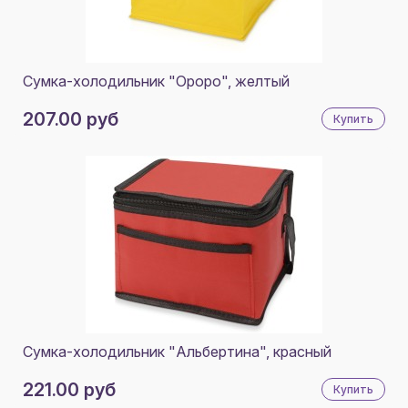
КРАСНЫЙ/БЕЛЫЙ
100% ПОЛИЭСТЕР, PEVA
ЗЕЛЕНОЕ ЯБЛОКО/БЕЛЫЙ
ПОЛИЭСТЕР 420D
АКВА/БЕЛЫЙ
Сумка-холодильник "Ороро", желтый
КРАСНЫЙ/ЧЕРНЫЙ
207.00 руб
Купить
ЧЕРНЫЙ/БЕЛЫЙ
ТЕМНО-СИНИЙ
АКВА
ТЕМНО-СИНИЙ/ЧЕРНЫЙ
ЗЕЛЕНОЕ ЯБЛОКО/ЧЕРНЫЙ
БЕЛЫЙ/ЧЕРНЫЙ
СЕРЫЙ/СИНИЙ
Сумка-холодильник "Альбертина", красный
СЕРЫЙ/КРАСНЫЙ
221.00 руб
Купить
СЕРЫЙ/ЗЕЛЕНОЕ ЯБЛОКО