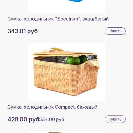
ЧЕРНЫЙ; СЕРЫЙ
СЕРЫЙ; СЕРЫЙ
Сумка-холодильник "Spectrum", аква/белый
СИНИЙ; СЕРЫЙ
343.01 руб
Купить
КРАСНЫЙ; СЕРЫЙ
ЗЕЛЕНЫЙ; СЕРЫЙ
КРЕМОВЫЙ
ГРЕЙДЖ
КРЕМОВЫЙ; ЧЕРНЫЙ
СИНИЙ; КРЕМОВЫЙ
ЧЕРНЫЙ; СЕРЕБРЯНЫЙ
Cумка-холодильник Сompact, бежевый
СИНИЙ, СЕРЫЙ
428.00 руб
534.00 руб
Купить