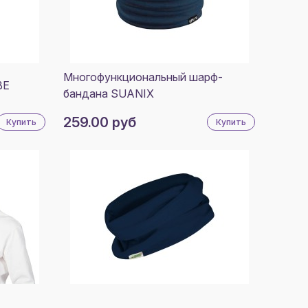
ЭСТЕР
150 Г/М2
 АКРИЛ
52
52
 ПОЛИЭСТЕР
Многофункциональный шарф-
BE
НИЧЕСКИЙ
бандана SUANIX
ОК
259.00 руб
Купить
Купить
ССТВЕННАЯ
ТЬ, 30%
АЛ
ЖКИ - 100%
; ШАРФ - 100%
; ТЕРМОС -
АВЕЮЩАЯ
Ь; ОТКРЫТКА -
А; МЕШОК -
АНЫЙ
РИАЛ
НТИН -
ЭСТЕР,