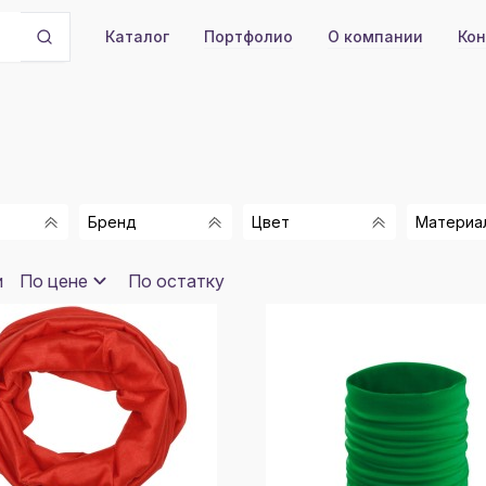
Портфолио
О компании
Кон
Каталог
Бренд
Цвет
Материа
ТЕМНО-СИНИЙ
1
ЭКО 
и
По цене
По остатку
МЕЛАНЖ
ШЕРС
CACHAREL
БЕЖЕВЫЙ
МОДА
ELEVATE
70% 
зать
СЕРЫЙ
МОД
HAPPY GIFTS
СИНИЙ
ФЛИС
HAPPY GIFTS
ПОЛИ
ЧЕРНЫЙ
EXTRA
100%
MATTEO
ФИОЛЕТОВЫЙ