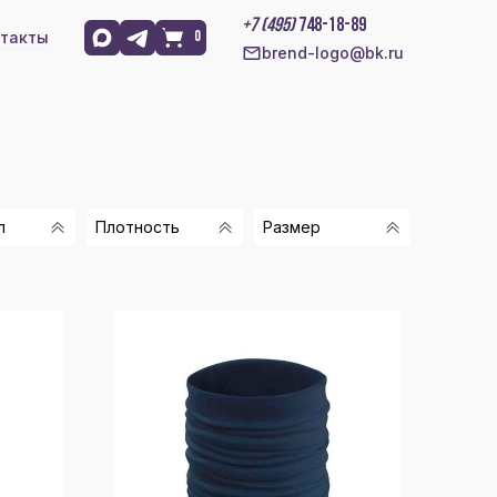
+7 (495)
748-18-89
такты
0
brend-logo@bk.ru
л
Плотность
Размер
КАШЕМИР
РИБ 5 КЛАСС
ДО 50
ТЬ 70%,
ИНТЕРЛОК 12
52
Л 30%
КЛАСС
ШЕРСТЬ, 30%
260 Г/М2
АЛ
120 Г/М2
, 100%
ЭСТЕР
210 Г/М2
 ШЕРСТЬ
235 Г/М2