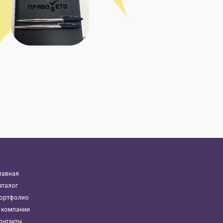
лавная
аталог
ортфолио
 компании
онтакты