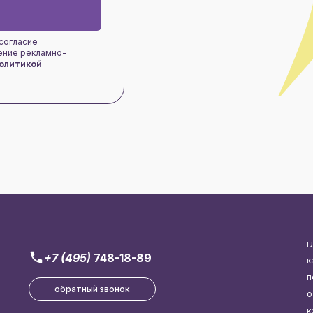
 согласие
чение рекламно-
олитикой
г
+7 (495)
748-18-89
к
п
обратный звонок
о
к