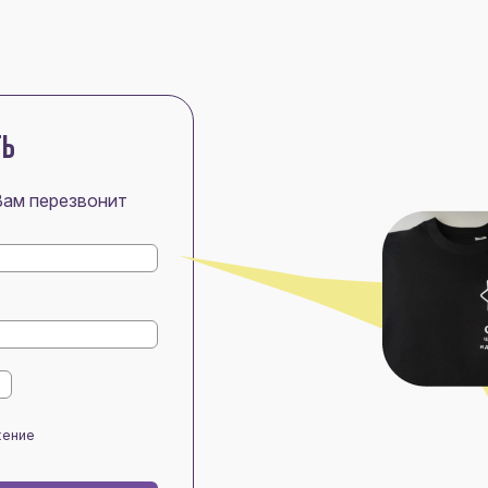
ТЬ
Вам перезвонит
жение