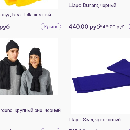
ТЕРМ
СЕРЫЙ МЕЛАНЖ
Шарф Dunant, черный
НЕРЖ
СОЛЬ
СИНИЙ
СТАЛЬ
снуд Real Talk, желтый
КЛАССИЧЕСКИЙ
ПЛАС
РЕМУВ
ТЕМНО-СЕРЫЙ
 руб
440.00 руб
549.00 руб
Купить
ИСКУ
МЕЛАНЖ
КОЖА
НЕЙВИ
МАНГ
СВЕТ
БОРДОВЫЙ
СУМК
ПОЛИ
СИНИЙ НЭЙВИ
- НЕ
МАТЕ
СИНИЙ НЭВИ
(СПА
КОРО
dend, крупный риб, черный
Шарф Siver, ярко-синий