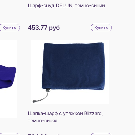
ОС -
Шарф-снуд DELUN, темно-синий
АВЕЮЩАЯ
, ЧАЙ -
ТИК - БРЕЛОК-
КА -
453.77 руб
Купить
Купить
ССТВЕННАЯ
, МЕТАЛЛ,
О - ПЛАСТИК,
ООТРАЖАЮЩАЯ
А -
ЭСТЕР, МЕШОК
ТКАНЫЙ
РИАЛ
НБОНД),
БКА - КАРТОН
Шапка-шарф с утяжкой Blizzard,
темно-синяя