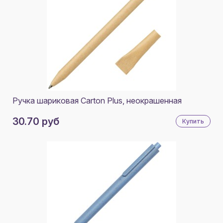
КОРИЧНЕВЫЙ/СЕРЕБРИСТЫЙ
БАМБУК, MЕТАЛЛ
НАТУРАЛЬНЫЙ, СЕРЕБРИСТЫЙ
MЕТАЛЛ, БАМБУК
БЕЖЕВЫЙ
БАМБУК, КАРТОН, ПЛАСТИК
ДЕРЕВО/ЧЕРНЫЙ
ДЕРЕВО
ДЕРЕВО/СИНИЙ
БАМБУК, СЕРТИФИЦИРОВАННЫЙ FSC, ПЛАСТИК ABS
БЕЖЕВЫЙ/СЕРЕБРИСТЫЙ
ПЕРЕРАБОТАННАЯ БУМАГА, ПШЕНИЧНАЯ СОЛОМА
Ручка шариковая Carton Plus, неокрашенная
КОРОЛЕВСКИЙ СИНИЙ
БАМБУК, ПШЕНИЧНАЯ СОЛОМА
30.70 руб
Купить
БЕЖЕВЫЙ/ОРАНЖЕВЫЙ
RPET. МЕТАЛЛ
БЕЖЕВЫЙ/КРАСНЫЙ
ПЕРЕРАБОТАННЫЙ АЛЮМИНИЙ
БЕЖЕВЫЙ/ЖЕЛТЫЙ
MЕТАЛЛ, БУМАГА, БАМБУК
РОЗОВЫЙ
STAL NIERDZEWNA, БАМБУК, ДЖУТ, ХЛОПОК
НАТУРАЛЬНЫЙ/СЕРЕБРИСТЫЙ
БАМБУК, ПЛАСТИК, МЕТАЛЛ
БЕЖЕВЫЙ/ЧЕРНЫЙ
ПЕРЕРАБОТАННЫЙ АЛЮМИНИЙ, БАМБУК