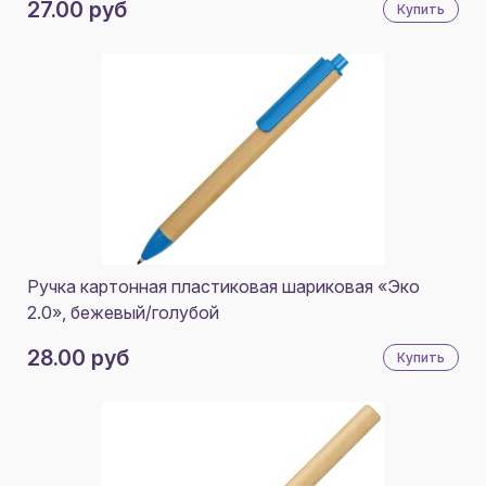
27.00 руб
Купить
ГОЛУБОЙ
ПЛАСТИК, БУМАГА
ЖЕЛТЫЙ
БАМБУК, ПЕРЕРАБОТАННАЯ БУМАГА
ОРАНЖЕВЫЙ
ПЕРЕРАБОТАННАЯ БУМАГА, ПЛАСТИК
СИНИЙ
ДРУГОЙ
ФИОЛЕТОВЫЙ
ПОЛИЭСТЕР
БИРЮЗОВЫЙ
БАМБУК, ПШЕНИЧНАЯ СОЛОМА, АБС-ПЛАСТИК
СВЕТЛО-СЕРЫЙ
ПЕРЕРАБОТАННЫЙ КАРТОН
Ручка картонная пластиковая шариковая «Эко
ТЕМНО-СЕРЫЙ
БАМБУК / ПЛАСТИК
2.0», бежевый/голубой
ФУКСИЯ
КАРТОН
28.00 руб
Купить
ЗЕЛЕНЫЙ
ПЛАСТИК, МЕТАЛЛ, БАМБУК
КОРИЧНЕВЫЙ
ПЕРЕРАБОТАННОГО PET
СВЕТЛО-КОРИЧНЕВЫЙ
БАМБУК, ХЛОПОК