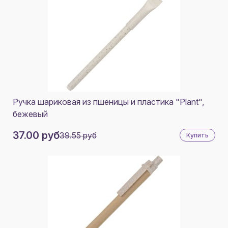
ЗЕЛЕНЫЙ ОАЗИС
СВЕТЛО-ГОЛУБОЙ
АПЕЛЬСИН
ЛАЙМОВО-ЗЕЛЕНЫЙ
MARINO
Ручка шариковая из пшеницы и пластика "Plant",
ROYAL
бежевый
ROYAL CLARO
37.00 руб
39.55 руб
Купить
BLANCO
NEGRO
ROJO OSCURO
VERDE HELECHO
ROJO