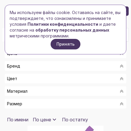
БРЕНД-ЛОГО
0
Мы используем файлы cookie. Оставаясь на сайте, вы
Toggle navigation
Toggle navigation
подтверждаете, что ознакомлены и принимаете
Главная
/
Ручки, карандаши, маркеры
/
Ручки Эко
условия
Политики конфиденциальности
и даете
согласие на
обработку персональных данных
метрическими программами.
Принять
Цена
Бренд
От
Цвет
До
-
Материал
LUXE
Показать
СВЕТЛО-КОРИЧНЕВЫЙ/КРАСНЫЙ
MARKSMAN
Размер
СВЕТЛО-КОРИЧНЕВЫЙ/СИНИЙ
ДЕРЕВО/ЛАТУНЬ
NEW-TON
СВЕТЛО-КОРИЧНЕВЫЙ/ЗЕЛЕНЫЙ
БАМБУК
СИНИЕ ЧЕРНИЛА
По имени
По цене
По остатку
NONAME
КОРИЧНЕВЫЙ/ЧЕРНЫЙ
БУМАГА, ПЕРЕРАБОТАННАЯ БУМАГА
ЧЕРНЫЕ ЧЕРНИЛА