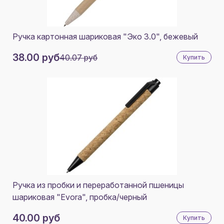
AMARILLO
GRIS
Ручка картонная шариковая "Эко 3.0", бежевый
СВЕТЛО-ЖЕЛТЫЙ
38.00 руб
40.07 руб
Купить
НЕЖНО-РОЗОВЫЙ
БЛЕДНО-ЗЕЛЕНЫЙ
БУРГУНДСКИЙ
ЖЕЛТЫЙ.
ОХОТНИЧИЙ
НАТУРАЛЬНЫЙ/БЕЛЫЙ
НАТУРАЛЬНЫЙ/КРАСНЫЙ
Ручка из пробки и переработанной пшеницы
НАТУРАЛЬНЫЙ/СИНИЙ
шариковая "Evora", пробка/черный
НАТУРАЛЬНЫЙ/ЧЕРНЫЙ
40.00 руб
Купить