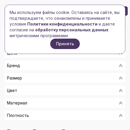
БРЕНД-ЛОГО
0
Мы используем файлы cookie. Оставаясь на сайте, вы
Toggle navigation
Toggle navigation
подтверждаете, что ознакомлены и принимаете
Главная
/
Толстовки
/
Оверсайз толстовки
условия
Политики конфиденциальности
и даете
согласие на
обработку персональных данных
метрическими программами.
Принять
Цена
Бренд
От
Размер
До
MOLTI
Цвет
SOL'S
Показать
XS-S
US BASIC
Материал
M-L
БЕЛЫЙ МЕЛАНЖ
СОЛЬ
XL-2XL
Плотность
ЧЕРНЫЙ
80% ХЛОПОК, 20% ПОЛИЭСТЕР
6
БЕЛЫЙ
6