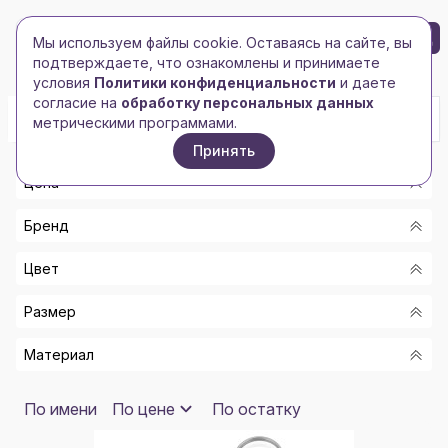
БРЕНД-ЛОГО
0
Мы используем файлы cookie. Оставаясь на сайте, вы
Toggle navigation
Toggle navigation
подтверждаете, что ознакомлены и принимаете
Главная
/
Промо-сувениры
/
Брелки
условия
Политики конфиденциальности
и даете
согласие на
обработку персональных данных
метрическими программами.
Принять
Цена
Бренд
От
Цвет
До
-
Размер
1
Показать
ЖЕЛТЫЙ ПРОЗРАЧНЫЙ/СЕРЕБРИСТЫЙ
AVENUE
СЕРЕБРИСТЫЙ МАТОВЫЙ С ГЛЯНЦЕВЫМИ
Материал
1М
ЭЛЕМЕНТАМИ
HAPPY GIFTS
МАКСИ
СИНИЙ/БЕЛЫЙ/СЕРЕБРИСТЫЙ
ИСКУССТВЕННАЯ КОЖА/МЕТАЛЛ
По имени
По цене
По остатку
HAPPY GIFTS EXTRA
ПРОЗРАЧНЫЙ ЖЕЛТЫЙ/СЕРЕБРИСТЫЙ
ЦИНКОВЫЙ СПЛАВ/ABS ПЛАСТИК
189