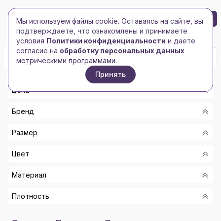
БРЕНД-ЛОГО
0
Мы используем файлы cookie. Оставаясь на сайте, вы
Toggle navigation
Toggle navigation
подтверждаете, что ознакомлены и принимаете
Главная
/
Рубашки поло
/
Женские рубашки поло
условия
Политики конфиденциальности
и даете
согласие на
обработку персональных данных
метрическими программами.
Принять
Цена
Бренд
От
Размер
До
BNC
Цвет
ELEVATE
Показать
L
JAMES HARVEST
Материал
XL
НЕБЕСНО-СИНИЙ/СЕРЫЙ
ROLY
S
Плотность
ГОЛУБОЙ ЛЕД
ПИКЕ, 100% ЧЕСАНЫЙ ХЛОПОК.
SLAZENGER
M
ЗЕЛЕНЫЙ ЛЕСНОЙ
ПОЛИЭСТЕР 65%, ХЛОПОК 35%