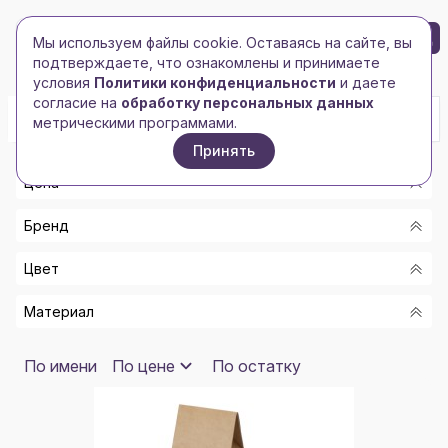
БРЕНД-ЛОГО
0
Мы используем файлы cookie. Оставаясь на сайте, вы
Toggle navigation
Toggle navigation
подтверждаете, что ознакомлены и принимаете
Главная
/
Вкусные подарки
/
Наборы с чаем
условия
Политики конфиденциальности
и даете
согласие на
обработку персональных данных
метрическими программами.
Принять
Цена
Бренд
От
Цвет
До
EAT & BITE
Материал
EAT & BITE SELECT
Показать
КОРИЧНЕВЫЙ, БЕЛЫЙ
РАЗНОЕ
КОРИЧНЕВЫЙ, ЗЕЛЕНЫЙ
КЕРАМИКА, ДЕРЕВО
По имени
По цене
По остатку
КОРИЧНЕВЫЙ, КРАСНЫЙ
12
КРУЖКА- КЕРАМИКА
КОРИЧНЕВЫЙ, ОРАНЖЕВЫЙ
КОРОБКА- КАРТОН, КРУЖКА- КЕРАМИКА