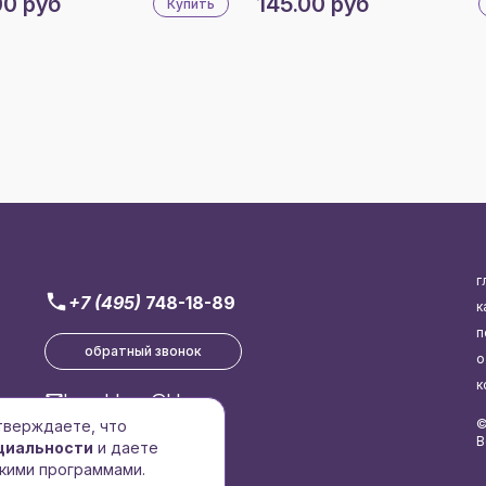
00 руб
145.00 руб
Купить
г
+7 (495)
748-18-89
к
п
обратный звонок
о
к
brend-logo@bk.ru
©
дтверждаете, что
В
циальности
и даете
кими программами.