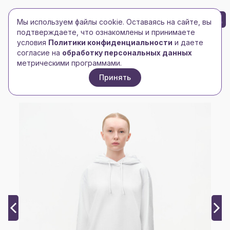
БРЕНД-ЛОГО
0
Мы используем файлы cookie. Оставаясь на сайте, вы
Toggle navigation
Toggle navigation
подтверждаете, что ознакомлены и принимаете
условия
Политики конфиденциальности
и даете
Главная
/
bazaar
/
согласие на
обработку персональных данных
Худи с капюшоном, унисекс Алекс (Alex) белый,
метрическими программами.
размер L
Принять