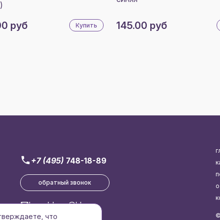
)
00 руб
145.00 руб
Купить
г
+7 (495)
748-18-89
к
п
обратный звонок
о
к
brend-logo@bk.ru
©
дтверждаете, что