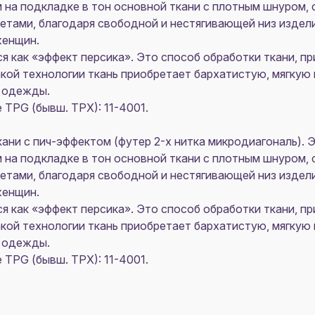
а подкладке в тон основной ткани с плотным шнуром, с
етами, благодаря свободной и нестягивающей низ издел
женщин.
я как «эффект персика». Это способ обработки ткани, п
акой технологии ткань приобретает бархатистую, мягку
ь одежды.
TPG (бывш. TPX): 11-4001.
кани с пич-эффектом (футер 2-х нитка микродиагональ).
а подкладке в тон основной ткани с плотным шнуром, с
етами, благодаря свободной и нестягивающей низ издел
женщин.
я как «эффект персика». Это способ обработки ткани, п
акой технологии ткань приобретает бархатистую, мягку
ь одежды.
TPG (бывш. TPX): 11-4001.