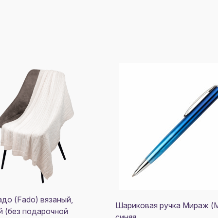
до (Fado) вязаный,
Шариковая ручка Мираж (Mi
 (без подарочной
синяя