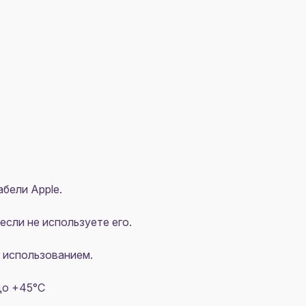
абели Apple.
сли не используете его.
 использованием.
до +45°C