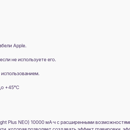
абели Apple.
сли не используете его.
 использованием.
до +45°C
ight Plus NEO) 10000 мА·ч с расширенными возможностям
ти, которая позволяет создавать эффект гравировки, эф