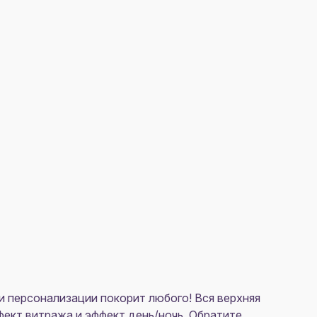
и персонализации покорит любого! Вся верхняя
фект витража и эффект день/ночь. Обратите