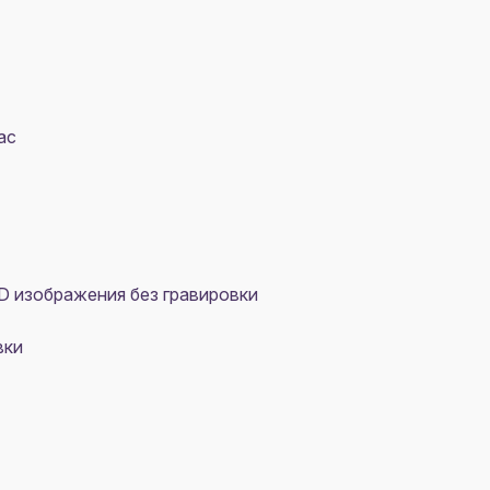
ас
D изображения без гравировки
вки