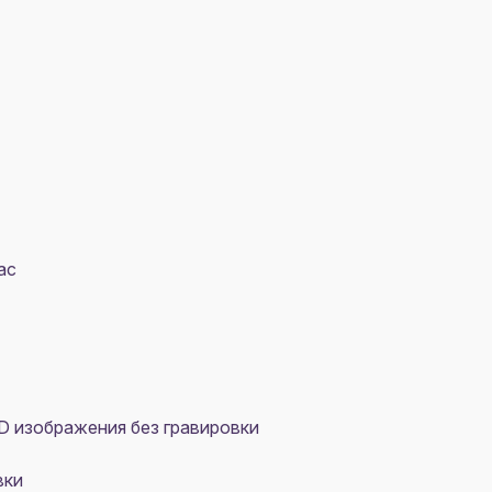
ас
D изображения без гравировки
вки