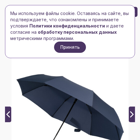
БРЕНД-ЛОГО
0
Мы используем файлы cookie. Оставаясь на сайте, вы
Toggle navigation
Toggle navigation
подтверждаете, что ознакомлены и принимаете
условия
Политики конфиденциальности
и даете
Главная
/
bazaar
/
согласие на
обработку персональных данных
Зонт складной Атланта (Atlanta), синий
метрическими программами.
Принять