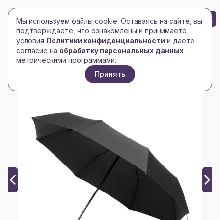
БРЕНД-ЛОГО
0
Мы используем файлы cookie. Оставаясь на сайте, вы
Toggle navigation
Toggle navigation
подтверждаете, что ознакомлены и принимаете
условия
Политики конфиденциальности
и даете
Главная
/
bazaar
/
согласие на
обработку персональных данных
Зонт складной Азимут (Azimut), черный
метрическими программами.
Принять