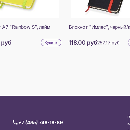
 A7 "Rainbow S", лайм
Блокнот "Имлес", черный/
 руб
118.00 руб
257.17 руб
Купить
г
+7 (495)
748-18-89
к