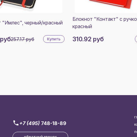
Блокнот "Контакт" с ручко
 "Имлес", черный/красный
красный
 руб
310.92 руб
257.17 руб
Купить
г
+7 (495)
748-18-89
к
п
обратный звонок