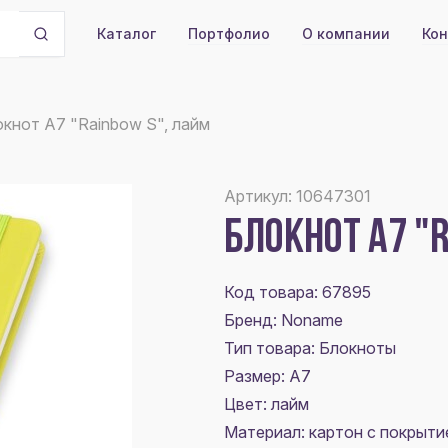
Портфолио
О компании
Кон
Каталог
кнот A7 "Rainbow S", лайм
Артикул: 10647301
БЛОКНОТ A7 "
Код товара: 67895
Бренд: Noname
Тип товара: Блокноты
Размер:
A7
Цвет:
лайм
Материал:
картон с покрыти