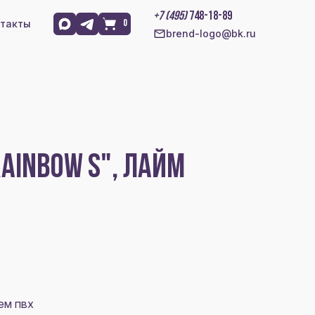
+7 (495)
748-18-89
такты
0
brend-logo@bk.ru
RAINBOW S", ЛАЙМ
ем пвх