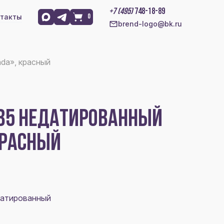
+7 (495)
748-18-89
такты
0
brend-logo@bk.ru
da», красный
В5 НЕДАТИРОВАННЫЙ
КРАСНЫЙ
датированный