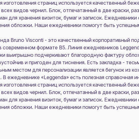
ля изготовления страниц используется качественный беж
сех видов чернил. Блок, отпечатанный в две краски, раз
ан для хранения визиток, бумаг и записок. Ежедневники 
ения обложки. Наши ежедневники помогут быть успешным
да Bruno Visconti - это качественный корпоративный по
в современном формате B5. Линия ежедневников Leggend
енки выигрышно подчеркивают благородную фактуру обл
устойчив и пригоден для тиснения. Есть закладка - тесьм
ьным местом для персонализации является бегунок из к
В ежедневнике «Leggenda» есть полезная справочная ин
ля изготовления страниц используется качественный беж
сех видов чернил. Блок, отпечатанный в две краски, раз
ан для хранения визиток, бумаг и записок. Ежедневники 
ения обложки. Наши ежедневники помогут быть успешным