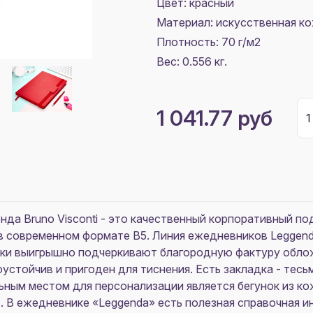
Цвет:
красный
Материал:
искусственная к
Плотность:
70 г/м2
Вес: 0.556 кг.
1 041.77 руб
да Bruno Visconti - это качественный корпоративный по
в современном формате B5. Линия ежедневников Leggend
енки выигрышно подчеркивают благородную фактуру обл
устойчив и пригоден для тиснения. Есть закладка - тесьм
ьным местом для персонализации является бегунок из к
В ежедневнике «Leggenda» есть полезная справочная ин