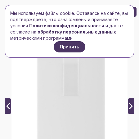
БРЕНД-ЛОГО
0
Мы используем файлы cookie. Оставаясь на сайте, вы
Toggle navigation
Toggle navigation
подтверждаете, что ознакомлены и принимаете
условия
Политики конфиденциальности
и даете
Главная
/
Флешки
/
Флешка Card, 8 Гб, белая
согласие на
обработку персональных данных
метрическими программами.
Принять