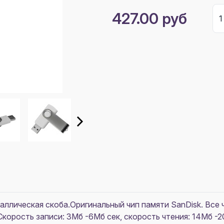
427.00 руб
ллическая скоба.Оригинальный чип памяти SanDisk. Все ч
корость записи: 3Mб -6Mб сек, скорость чтения: 14Mб -2