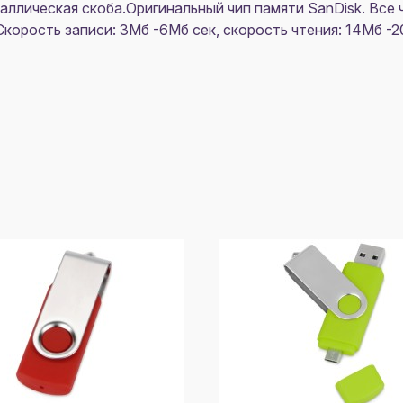
ллическая скоба.Оригинальный чип памяти SanDisk. Все ч
корость записи: 3Mб -6Mб сек, скорость чтения: 14Mб -2