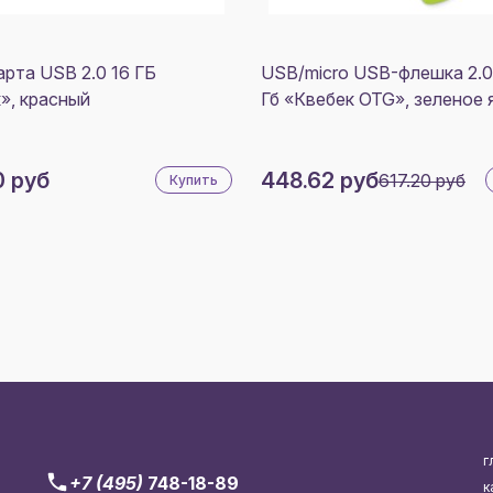
рта USB 2.0 16 ГБ
USB/micro USB-флешка 2.0
», красный
Гб «Квебек OTG», зеленое 
0 руб
448.62 руб
617.20 руб
Купить
г
+7 (495)
748-18-89
к