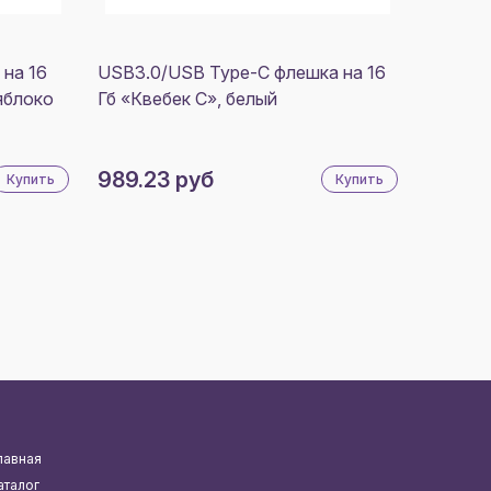
 на 16
USB3.0/USB Type-C флешка на 16
яблоко
Гб «Квебек C», белый
989.23 руб
Купить
Купить
лавная
аталог