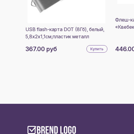
Флеш-ка
«Квебек
USB flash-карта DOT (8Гб), белый,
5,8х2х1,1см,пластик металл
367.00 руб
446.0
Купить