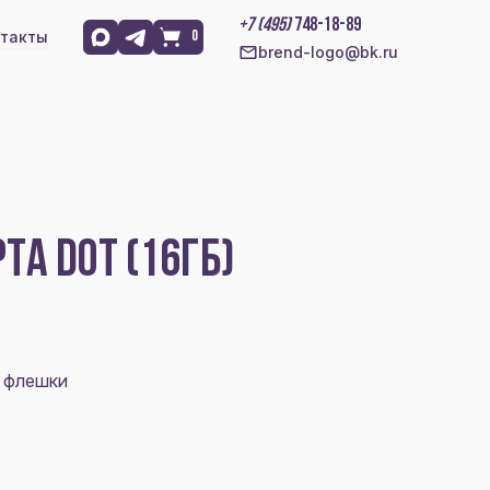
+7 (495)
748-18-89
такты
0
brend-logo@bk.ru
ТА DOT (16ГБ)
л флешки