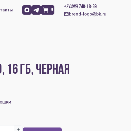
+7 (495)
748-18-89
такты
0
brend-logo@bk.ru
 16 ГБ, ЧЕРНАЯ
лешки