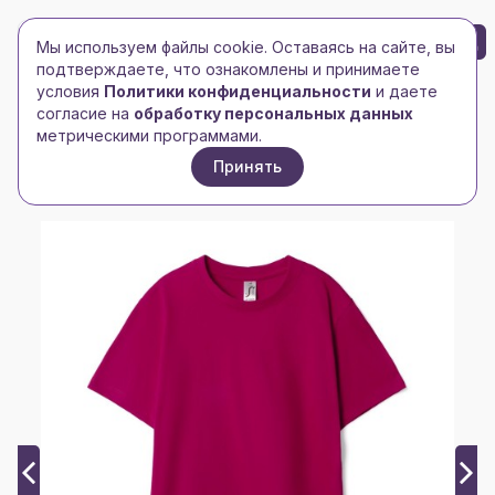
БРЕНД-ЛОГО
0
Мы используем файлы cookie. Оставаясь на сайте, вы
Toggle navigation
Toggle navigation
подтверждаете, что ознакомлены и принимаете
условия
Политики конфиденциальности
и даете
Главная
/
Футболки и майки
/
Детские футболки
/
согласие на
обработку персональных данных
Футболка детская Regent Kids 150, ярко-розовая
метрическими программами.
(фуксия)
Принять