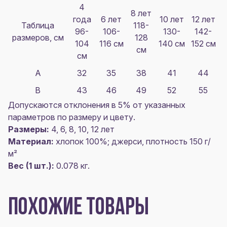
4
8 лет
года
6 лет
10 лет
12 лет
Таблица
118-
96-
106-
130-
142-
размеров, см
128
104
116 см
140 см
152 см
см
см
A
32
35
38
41
44
B
43
46
49
52
55
Допускаются отклонения в 5% от указанных
параметров по размеру и цвету.
Размеры:
4, 6, 8, 10, 12 лет
Материал:
хлопок 100%; джерси, плотность 150 г/
м²
Вес (1 шт.):
0.078 кг.
ПОХОЖИЕ ТОВАРЫ