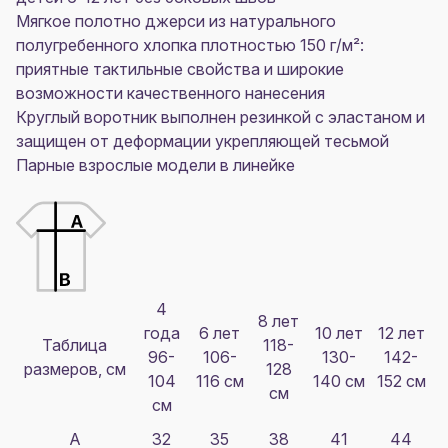
Мягкое полотно джерси из натурального
полугребенного хлопка плотностью 150 г/м²:
приятные тактильные свойства и широкие
возможности качественного нанесения
Круглый воротник выполнен резинкой с эластаном и
защищен от деформации укрепляющей тесьмой
Парные взрослые модели в линейке
4
8 лет
года
6 лет
10 лет
12 лет
Таблица
118-
96-
106-
130-
142-
размеров, см
128
104
116 см
140 см
152 см
см
см
A
32
35
38
41
44