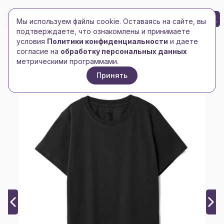
БРЕНД-ЛОГО
0
Мы используем файлы cookie. Оставаясь на сайте, вы
Toggle navigation
Toggle navigation
подтверждаете, что ознакомлены и принимаете
условия
Политики конфиденциальности
и даете
Главная
/
Футболки и майки
/
Детские футболки
/
согласие на
обработку персональных данных
Футболка детская T-Bolka Kids, черная
метрическими программами.
Принять