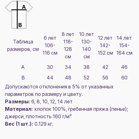
8 лет
10 лет
6 лет
12 лет
14 лет
Таблица
118-
130-
106-
142-
154-
размеров, см
128
140
116 см
152 см
164 см
см
см
A
30
34
38
42
46
B
44
48
52
56
60
Допускаются отклонения в 5% от указанных
параметров по размеру и цвету.
Размеры:
6, 8, 10, 12, 14 лет
Материал:
хлопок 100%, гребенная пряжа (пенье);
джерси, плотность 160 г/м²
Вес (1 шт.):
0.129 кг.