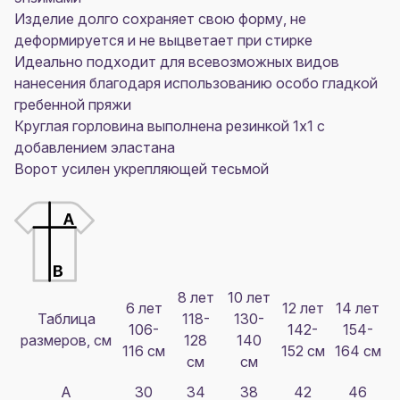
Изделие долго сохраняет свою форму, не
деформируется и не выцветает при стирке
Идеально подходит для всевозможных видов
нанесения благодаря использованию особо гладкой
гребенной пряжи
Круглая горловина выполнена резинкой 1x1 с
добавлением эластана
Ворот усилен укрепляющей тесьмой
8 лет
10 лет
6 лет
12 лет
14 лет
Таблица
118-
130-
106-
142-
154-
размеров, см
128
140
116 см
152 см
164 см
см
см
A
30
34
38
42
46