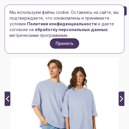
БРЕНД-ЛОГО
0
Мы используем файлы cookie. Оставаясь на сайте, вы
Toggle navigation
Toggle navigation
подтверждаете, что ознакомлены и принимаете
условия
Политики конфиденциальности
и даете
Главная
/
Футболки и майки
/
Мужские футболки
/
согласие на
обработку персональных данных
Футболка Berlin к/р оверсайз, 100% хлопок, 180гр,
метрическими программами.
небесно-голубой
Принять