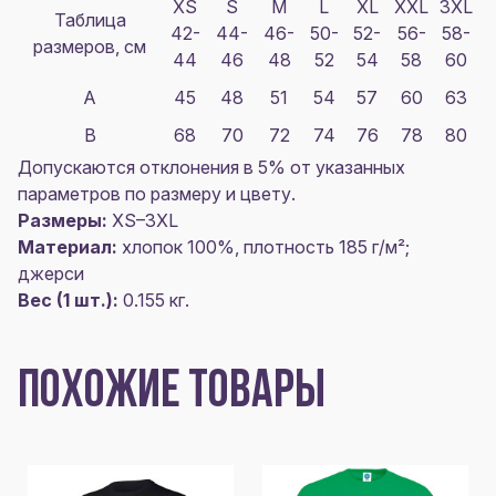
XS
S
M
L
XL
XXL
3XL
Таблица
42-
44-
46-
50-
52-
56-
58-
размеров, см
44
46
48
52
54
58
60
A
45
48
51
54
57
60
63
B
68
70
72
74
76
78
80
Допускаются отклонения в 5% от указанных
параметров по размеру и цвету.
Размеры:
XS–3XL
Материал:
хлопок 100%, плотность 185 г/м²;
джерси
Вес (1 шт.):
0.155 кг.
ПОХОЖИЕ ТОВАРЫ