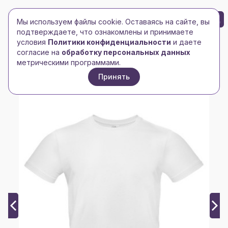
БРЕНД-ЛОГО
0
Мы используем файлы cookie. Оставаясь на сайте, вы
Toggle navigation
Toggle navigation
подтверждаете, что ознакомлены и принимаете
условия
Политики конфиденциальности
и даете
Главная
/
Футболки и майки
/
Мужские футболки
/
согласие на
обработку персональных данных
Футболка мужская E190, белая
метрическими программами.
Принять