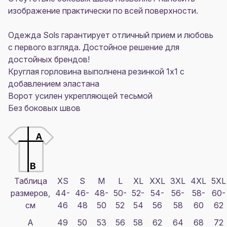
изображение практически по всей поверхности.
Одежда Sols
гарантирует отличный прием и любовь
с первого взгляда. Достойное решение для
достойных брендов!
Круглая горловина выполнена резинкой 1x1 с
добавлением эластана
Ворот усилен укрепляющей тесьмой
Без боковых швов
Таблица
XS
S
M
L
XL
XXL
3XL
4XL
5XL
размеров,
44-
46-
48-
50-
52-
54-
56-
58-
60-
см
46
48
50
52
54
56
58
60
62
A
49
50
53
56
58
62
64
68
72