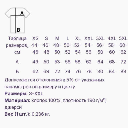
Таблица
XS
S
M
L
XL
XXL
3XL
4XL
5XL
размеров,
44-
46-
48-
50-
52-
54-
56-
58-
60-
см
46
48
50
52
54
56
58
60
62
A
49
50
53
56
58
62
64
68
72
B
62
69
72
74
76
78
80
84
88
Допускаются отклонения в 5% от указанных
параметров по размеру и цвету
Размеры:
S–XXL
Материал:
хлопок 100%, плотность 190 г/м²;
джерси
Вес (1 шт.):
0.236 кг.