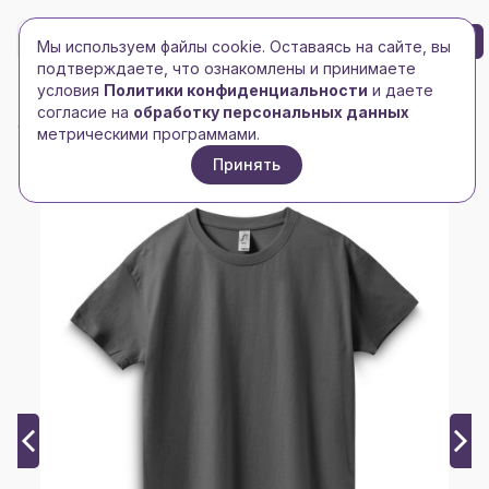
БРЕНД-ЛОГО
0
Мы используем файлы cookie. Оставаясь на сайте, вы
Toggle navigation
Toggle navigation
подтверждаете, что ознакомлены и принимаете
условия
Политики конфиденциальности
и даете
Главная
/
Футболки и майки
/
Мужские футболки
/
согласие на
обработку персональных данных
Футболка Imperial 190, темно-серая
метрическими программами.
Принять