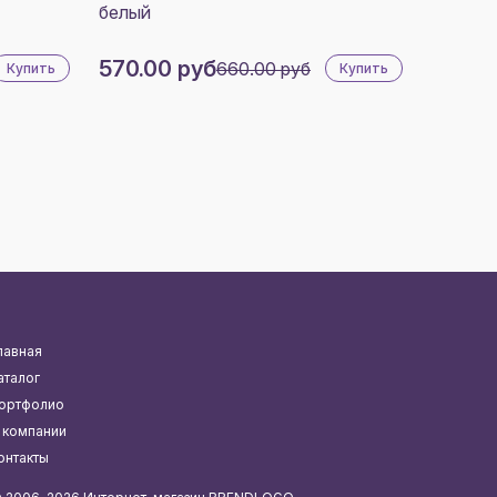
белый
570.00 руб
660.00 руб
Купить
Купить
лавная
аталог
ортфолио
 компании
онтакты