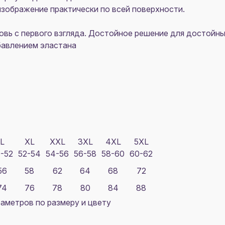
зображение практически по всей поверхности.
овь с первого взгляда. Достойное решение для достойны
бавлением эластана
L
XL
XXL
3XL
4XL
5XL
-52
52-54
54-56
56-58
58-60
60-62
56
58
62
64
68
72
74
76
78
80
84
88
аметров по размеру и цвету