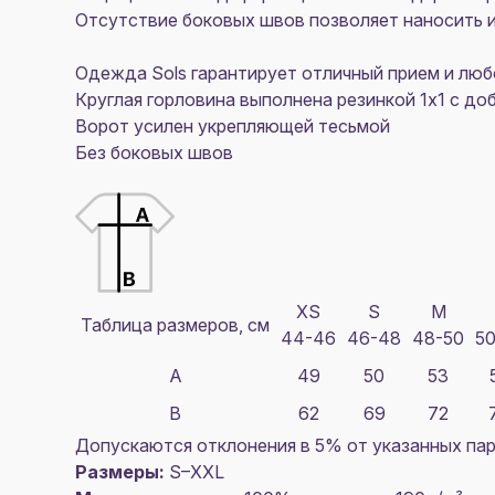
Отсутствие боковых швов позволяет наносить и
Одежда Sols
гарантирует отличный прием и люб
Круглая горловина выполнена резинкой 1x1 с до
Ворот усилен укрепляющей тесьмой
Без боковых швов
XS
S
M
Таблица размеров, см
44-46
46-48
48-50
50
A
49
50
53
B
62
69
72
Допускаются отклонения в 5% от указанных пар
Размеры:
S–XXL