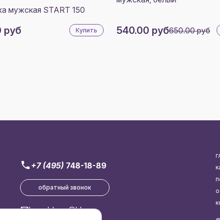
ка мужская START 150
0 руб
540.00 руб
650.00 руб
Купить
г
+7 (495)
748-18-89
к
п
обратный звонок
о
к
brend-logo@bk.ru