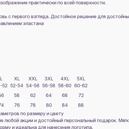
зображение практически по всей поверхности.
овь с первого взгляда. Достойное решение для достойны
бавлением эластана
L
XL
XXL
3XL
4XL
5XL
-52
52-54
54-56
56-58
58-60
60-62
56
58
62
64
68
72
74
76
78
80
84
88
аметров по размеру и цвету
 любой акции и достойный персональный подарок. Мягка
рму и идеальна для нанесения логотипа.