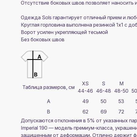
Отсутствие боковых швов позволяет наносить и
Одежда Sols
гарантирует отличный прием и люб
Круглая горловина выполнена резинкой 1x1 с до
Ворот усилен укрепляющей тесьмой
Без боковых швов
XS
S
M
Таблица размеров, см
44-46
46-48
48-50
50
A
49
50
53
B
62
69
72
Допускаются отклонения в 5% от указанных пар
Imperial 190
— модель премиум-класса, украшение
защищенным от деформации. Отлично держит фо