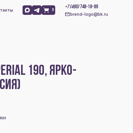
+7 (495)
748-18-89
такты
0
brend-logo@bk.ru
RIAL 190, ЯРКО-
СИЯ)
лки