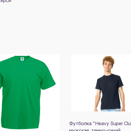
жерси
Футболка "Heavy Super Clu
мужская, темно-синий