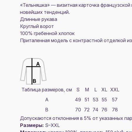
«Тельняшка» — визитная карточка французской 
новейших тенденций.
Длинные рукава
Круглый ворот
100% гребенной хлопок
Приталенная модель с контрастной отделкой из
Таблица размеров, см
S
M
L
XL
XXL
A
49
51
53
55
57
B
70
72
74
76
78
Допускаются отклонения в 5% от указанных пар
Размеры:
S–XXL