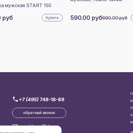
ка мужская START 150
0 руб
590.00 руб
690.00 руб
Купить
г
+7 (495)
748-18-89
к
п
обратный звонок
о
к
brend-logo@bk.ru
©