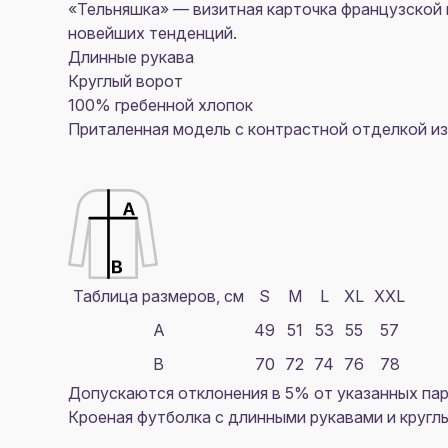
«Тельняшка» — визитная карточка французской 
новейших тенденций.
Длинные рукава
Круглый ворот
100% гребенной хлопок
Приталенная модель с контрастной отделкой из
Таблица размеров, см
S
M
L
XL
XXL
A
49
51
53
55
57
B
70
72
74
76
78
Допускаются отклонения в 5% от указанных пар
Кроеная футболка с длинными рукавами и кругл