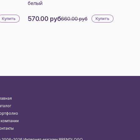
белый
570.00 руб
660.00 руб
Купить
Купить
лавная
аталог
ортфолио
 компании
онтакты
 2006-2026 Интернет-магазин BRENDLOGO.