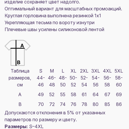
изделие сохраняет цвет надолго.
Оптимальный вариант для масштабных промоакций.
Круглая горловина выполнена резинкой 1х1
Укрепляющая тесьма по вороту изнутри
Плечевые швы усилены силиконовой лентой
Таблица
S
M
L
XL
2XL
3XL
4XL
5XL
размеров,
44-
46-
48-
50-
52-
54-
56-
58-
см
46
48
50
52
54
56
58
60
A
49
52
55
58
61
64
67
69
B
70
72
74
76
78
80
85
86
Допускаются отклонения в 5% от указанных
параметров по размеру и цвету.
Размеры:
S–4XL