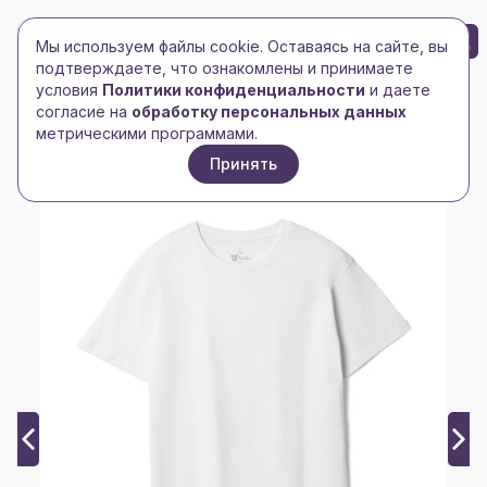
БРЕНД-ЛОГО
0
Мы используем файлы cookie. Оставаясь на сайте, вы
Toggle navigation
Toggle navigation
подтверждаете, что ознакомлены и принимаете
условия
Политики конфиденциальности
и даете
Главная
/
Футболки и майки
/
Мужские футболки
/
согласие на
обработку персональных данных
Футболка унисекс T-bolka 140, белая
метрическими программами.
Принять