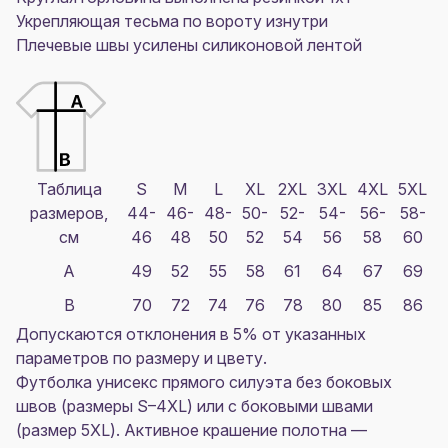
Укрепляющая тесьма по вороту изнутри
Плечевые швы усилены силиконовой лентой
Таблица
S
M
L
XL
2XL
3XL
4XL
5XL
размеров,
44-
46-
48-
50-
52-
54-
56-
58-
см
46
48
50
52
54
56
58
60
A
49
52
55
58
61
64
67
69
B
70
72
74
76
78
80
85
86
Допускаются отклонения в 5% от указанных
параметров по размеру и цвету.
Футболка унисекс прямого силуэта без боковых
швов (размеры S–4XL) или с боковыми швами
(размер 5XL). Активное крашение полотна —