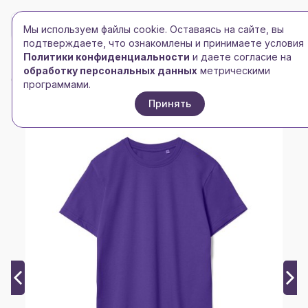
БРЕНД-ЛОГО
0
Мы используем файлы cookie. Оставаясь на сайте, вы
Toggle navigation
Toggle navigation
подтверждаете, что ознакомлены и принимаете условия
Политики конфиденциальности
и даете согласие на
Главная
/
Футболки и майки
/
Мужские футболки
/
обработку персональных данных
метрическими
Футболка унисекс T-Bolka 160, фиолетовая
программами.
Принять