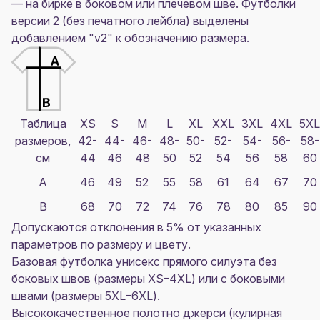
— на бирке в боковом или плечевом шве. Футболки
версии 2 (без печатного лейбла) выделены
добавлением "v2" к обозначению размера.
Таблица
XS
S
M
L
XL
XXL
3XL
4XL
5XL
размеров,
42-
44-
46-
48-
50-
52-
54-
56-
58-
см
44
46
48
50
52
54
56
58
60
A
46
49
52
55
58
61
64
67
70
B
68
70
72
74
76
78
80
85
90
Допускаются отклонения в 5% от указанных
параметров по размеру и цвету.
Базовая футболка унисекс прямого силуэта без
боковых швов (размеры XS–4XL) или с боковыми
швами (размеры 5XL–6XL).
Высококачественное полотно джерси (кулирная