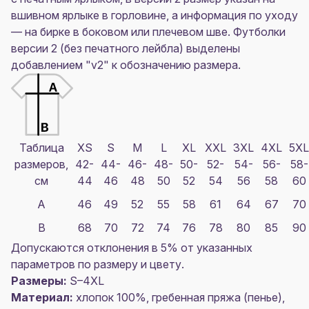
вшивном ярлыке в горловине, а информация по уходу
— на бирке в боковом или плечевом шве. Футболки
версии 2 (без печатного лейбла) выделены
добавлением "v2" к обозначению размера.
Таблица
XS
S
M
L
XL
XXL
3XL
4XL
5XL
размеров,
42-
44-
46-
48-
50-
52-
54-
56-
58-
см
44
46
48
50
52
54
56
58
60
A
46
49
52
55
58
61
64
67
70
B
68
70
72
74
76
78
80
85
90
Допускаются отклонения в 5% от указанных
параметров по размеру и цвету.
Размеры:
S–4XL
Материал:
хлопок 100%, гребенная пряжа (пенье),