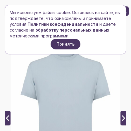
БРЕНД-ЛОГО
0
Мы используем файлы cookie. Оставаясь на сайте, вы
Toggle navigation
Toggle navigation
подтверждаете, что ознакомлены и принимаете
условия
Политики конфиденциальности
и даете
Главная
/
Футболки и майки
/
Мужские футболки
/
согласие на
обработку персональных данных
Футболка унисекс Tuner, светло-голубая
метрическими программами.
Принять