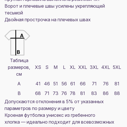
Ворот и плечевые швы усилены укрепляющей
тесьмой
Двойная прострочка на плечевых швах
Таблица
размеров,
XS
S
M
L
XL
XXL
3XL
4XL
5XL
см
A
41
46
51
56
61
66
71
76
81
B
68
71
73
76
78
81
83
86
88
Допускаются отклонения в 5% от указанных
параметров по размеру и цвету
Кроеная футболка унисекс из гребенного
хлопка — идеально подходит для всевозможных