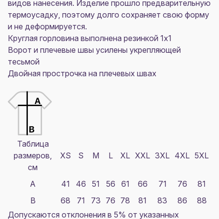
видов нанесения. Изделие прошло предварительную
термоусадку, поэтому долго сохраняет свою форму
и не деформируется.
Круглая горловина выполнена резинкой 1x1
Ворот и плечевые швы усилены укрепляющей
тесьмой
Двойная прострочка на плечевых швах
Таблица
размеров,
XS
S
M
L
XL
XXL
3XL
4XL
5XL
см
A
41
46
51
56
61
66
71
76
81
B
68
71
73
76
78
81
83
86
88
Допускаются отклонения в 5% от указанных