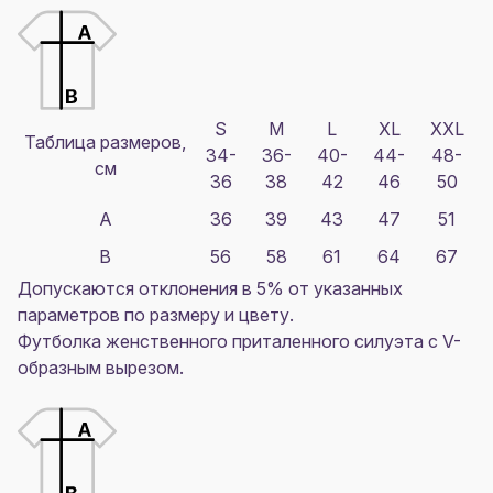
S
M
L
XL
XXL
Таблица размеров,
34-
36-
40-
44-
48-
см
36
38
42
46
50
A
36
39
43
47
51
B
56
58
61
64
67
Допускаются отклонения в 5% от указанных
параметров по размеру и цвету.
Футболка женственного приталенного силуэта с V-
образным вырезом.