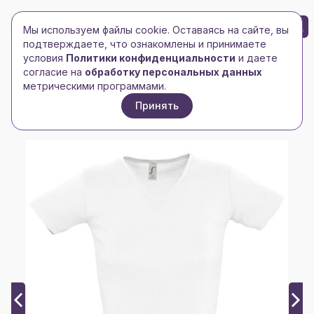
БРЕНД-ЛОГО
0
Мы используем файлы cookie. Оставаясь на сайте, вы
Toggle navigation
Toggle navigation
подтверждаете, что ознакомлены и принимаете
условия
Политики конфиденциальности
и даете
Главная
/
Футболки и майки
/
Женские футболки
/
согласие на
обработку персональных данных
Футболка женская Lady 220 с V-образным вырезом,
метрическими программами.
белая
Принять