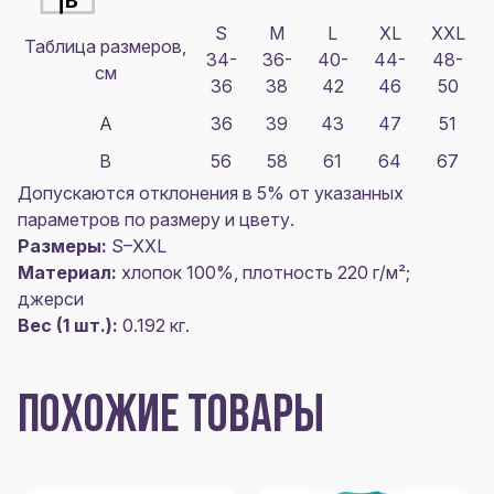
S
M
L
XL
XXL
Таблица размеров,
34-
36-
40-
44-
48-
см
36
38
42
46
50
A
36
39
43
47
51
B
56
58
61
64
67
Допускаются отклонения в 5% от указанных
параметров по размеру и цвету.
Размеры:
S–XXL
Материал:
хлопок 100%, плотность 220 г/м²;
джерси
Вес (1 шт.):
0.192 кг.
ПОХОЖИЕ ТОВАРЫ