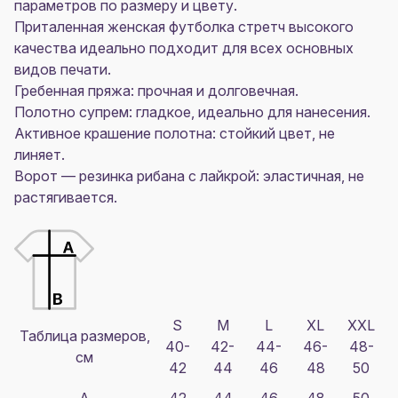
параметров по размеру и цвету.
Приталенная женская футболка стретч высокого
качества идеально подходит для всех основных
видов печати.
Гребенная пряжа: прочная и долговечная.
Полотно супрем: гладкое, идеально для нанесения.
Активное крашение полотна: стойкий цвет, не
линяет.
Ворот — резинка рибана с лайкрой: эластичная, не
растягивается.
S
M
L
XL
XXL
Таблица размеров,
40-
42-
44-
46-
48-
см
42
44
46
48
50
A
42
44
46
48
50