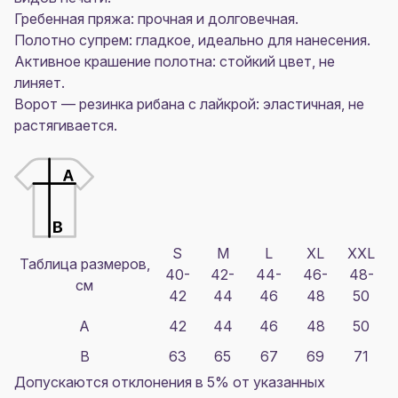
Гребенная пряжа: прочная и долговечная.
Полотно супрем: гладкое, идеально для нанесения.
Активное крашение полотна: стойкий цвет, не
линяет.
Ворот — резинка рибана с лайкрой: эластичная, не
растягивается.
S
M
L
XL
XXL
Таблица размеров,
40-
42-
44-
46-
48-
см
42
44
46
48
50
A
42
44
46
48
50
B
63
65
67
69
71
Допускаются отклонения в 5% от указанных