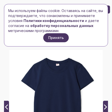
БРЕНД-ЛОГО
0
Мы используем файлы cookie. Оставаясь на сайте, вы
Toggle navigation
Toggle navigation
подтверждаете, что ознакомлены и принимаете
условия
Политики конфиденциальности
и даете
Главная
/
Футболки и майки
/
Женские футболки
/
согласие на
обработку персональных данных
Футболка женская T-bolka Stretch Lady, кобальт
метрическими программами.
(темно-синяя)
Принять