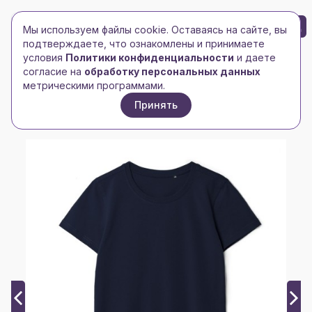
БРЕНД-ЛОГО
0
Мы используем файлы cookie. Оставаясь на сайте, вы
Toggle navigation
Toggle navigation
подтверждаете, что ознакомлены и принимаете
условия
Политики конфиденциальности
и даете
Главная
/
Футболки и майки
/
Женские футболки
/
согласие на
обработку персональных данных
Футболка женская T-bolka Stretch Lady, темно-синяя
метрическими программами.
(navy)
Принять