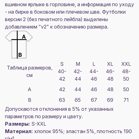
вшивном ярлыке в горловине, а информация по уходу
- на бирке в боковом или плечевом шве. Футболки
версии 2 (без печатного лейбла) выделены
добавлением "v2" к обозначению размера.
S
M
L
XL
XXL
Таблица размеров,
40-
42-
44-
46-
48-
см
42
44
46
48
50
A
42
44
46
48
50
B
63
65
67
69
71
Допускаются отклонения в 5% от указанных
параметров по размеру и цвету.
Размеры:
S-XXL
Материал:
хлопок 95%; эластан 5%, плотность 190
г/м²