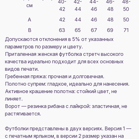
40-
42-
44-
46-
48-
см
42
44
46
48
50
A
42
44
46
48
50
B
63
65
67
69
71
Допускаются отклонения в 5% от указанных
параметров по размеру и цвету.
Приталенная женская футболка стретч высокого
качества идеально подходит для всех основных
видов печати.
Гребенная пряжа: прочная и долговечная.
Полотно супрем: гладкое, идеально для нанесения.
Активное крашение полотна: стойкий цвет, не
линяет.
Ворот — резинка рибана с лайкрой: эластичная, не
растягивается.
Футболки представлены в двух версиях. Версия 1 —
с печатным ярлыком, в версии 2 размер указан на