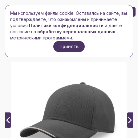
БРЕНД-ЛОГО
0
Мы используем файлы cookie. Оставаясь на сайте, вы
Toggle navigation
Toggle navigation
подтверждаете, что ознакомлены и принимаете
условия
Политики конфиденциальности
и даете
Главная
/
Головные уборы
/
Бейсболки
/
согласие на
обработку персональных данных
Бейсболка ESTORIL-S, 6 клиньев, застежка на
метрическими программами.
липучке
Принять