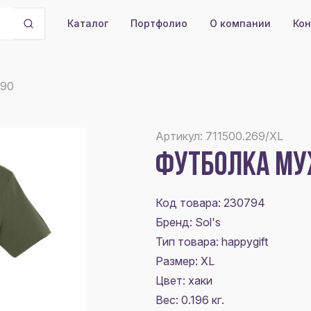
Портфолио
О компании
Кон
Каталог
190
Артикул: 711500.269/XL
ФУТБОЛКА МУЖ
Код товара: 230794
Бренд: Sol's
Тип товара: happygift
Размер:
XL
Цвет:
хаки
Вес: 0.196 кг.