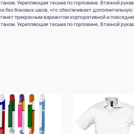
астаном. Укрепляющая тесьма по горловине. Втачной рук
а без боковых швов, что обеспечивает дополнительную
и станет прекрасным вариантом корпоративной и повсед
астаном. Укрепляющая тесьма по горловине. Втачной рук