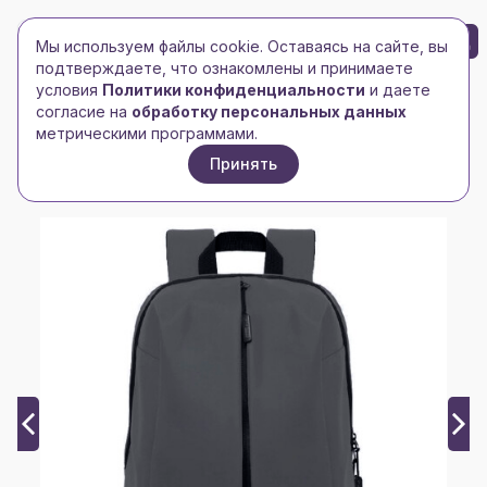
БРЕНД-ЛОГО
0
Мы используем файлы cookie. Оставаясь на сайте, вы
Toggle navigation
Toggle navigation
подтверждаете, что ознакомлены и принимаете
условия
Политики конфиденциальности
и даете
Главная
/
happygift
/
согласие на
обработку персональных данных
Рюкзак водостойкий "Go", серый, 41 х 29 х15,5 см,
метрическими программами.
90% полиуретан 10% полиэстер
Принять