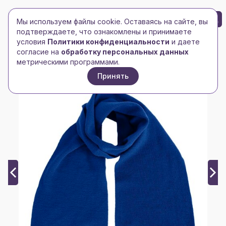
БРЕНД-ЛОГО
0
Мы используем файлы cookie. Оставаясь на сайте, вы
Toggle navigation
Toggle navigation
подтверждаете, что ознакомлены и принимаете
условия
Политики конфиденциальности
и даете
Главная
/
happygift
/
Шарф вязаный NORD
согласие на
обработку персональных данных
метрическими программами.
Принять