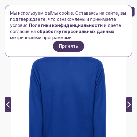
БРЕНД-ЛОГО
0
Мы используем файлы cookie. Оставаясь на сайте, вы
Toggle navigation
Toggle navigation
подтверждаете, что ознакомлены и принимаете
условия
Политики конфиденциальности
и даете
Главная
/
happygift
/
Толстовка унисекс COLOMBO 240
согласие на
обработку персональных данных
метрическими программами.
Принять