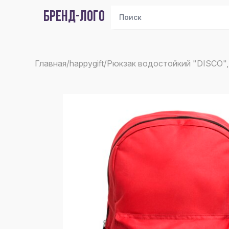
БРЕНД-ЛОГО
Главная
/
happygift
/
Рюкзак водостойкий "DISCO", 