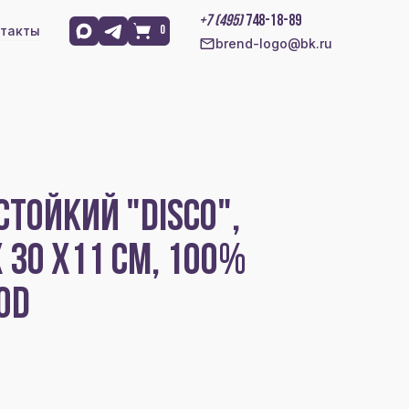
+7 (495)
748-18-89
такты
0
brend-logo@bk.ru
ТОЙКИЙ "DISCO",
 30 X11 СМ, 100%
0D