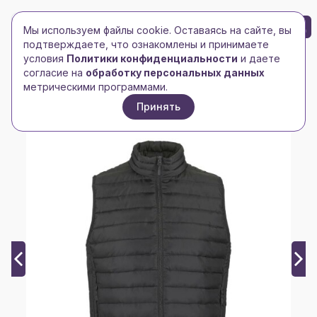
БРЕНД-ЛОГО
0
Мы используем файлы cookie. Оставаясь на сайте, вы
Toggle navigation
Toggle navigation
подтверждаете, что ознакомлены и принимаете
условия
Политики конфиденциальности
и даете
Главная
/
happygift
/
согласие на
обработку персональных данных
Жилет мужской STREAM, таффета 280Т
метрическими программами.
Принять