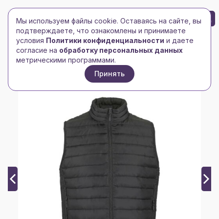
БРЕНД-ЛОГО
0
Мы используем файлы cookie. Оставаясь на сайте, вы
Toggle navigation
Toggle navigation
подтверждаете, что ознакомлены и принимаете
условия
Политики конфиденциальности
и даете
Главная
/
happygift
/
согласие на
обработку персональных данных
Жилет мужской STREAM, таффета 280Т
метрическими программами.
Принять