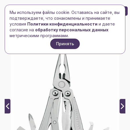
БРЕНД-ЛОГО
0
Мы используем файлы cookie. Оставаясь на сайте, вы
Toggle navigation
Toggle navigation
подтверждаете, что ознакомлены и принимаете
условия
Политики конфиденциальности
и даете
Главная
/
Инструменты
/
Мультитулы
/
согласие на
обработку персональных данных
Мультитул Wingman, стальной
метрическими программами.
Принять