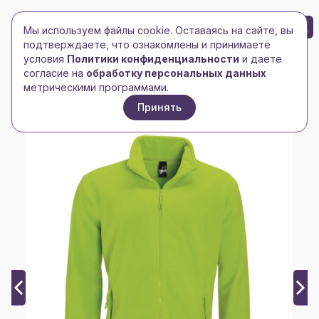
БРЕНД-ЛОГО
0
Мы используем файлы cookie. Оставаясь на сайте, вы
Toggle navigation
Toggle navigation
подтверждаете, что ознакомлены и принимаете
условия
Политики конфиденциальности
и даете
Главная
/
Куртки
/
Мужские куртки
/
согласие на
обработку персональных данных
Куртка мужская North 300, зеленый лайм
метрическими программами.
Принять