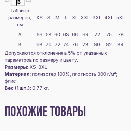
Таблица
размеров,
XS
S
M
L
XL
XXL
3XL
4XL
5XL
см
A
56
58
60
63
66
69
72
75
78
B
68
70
72
74
76
78
80
82
84
Допускаются отклонения в 5% от указанных
параметров по размеру и цвету.
Размеры:
XS–3XL
Материал:
полиэстер 100%, плотность 300 г/м²;
флис
Вес (1 шт.):
0.77 кг.
ПОХОЖИЕ ТОВАРЫ