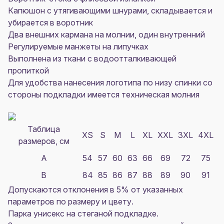
Капюшон с утягивающими шнурами, складывается и
убирается в воротник
Два внешних кармана на молнии, один внутренний
Регулируемые манжеты на липучках
Выполнена из ткани с водоотталкивающей
пропиткой
Для удобства нанесения логотипа по низу спинки со
стороны подкладки имеется техническая молния
Таблица
XS
S
M
L
XL
XXL
3XL
4XL
размеров, см
A
54
57
60
63
66
69
72
75
B
84
85
86
87
88
89
90
91
Допускаются отклонения в 5% от указанных
параметров по размеру и цвету.
Парка унисекс на стеганой подкладке.