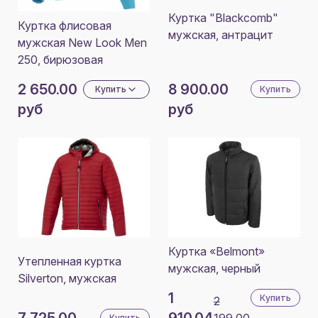
Куртка "Blackcomb"
Куртка флисовая
мужская, антрацит
мужская New Look Men
250, бирюзовая
2 650.00
8 900.00
Купить
Купить
руб
руб
Куртка «Belmont»
Утепленная куртка
мужская, черный
Silverton, мужская
1
Купить
2
7 725.00
910.04
199.00
Купить