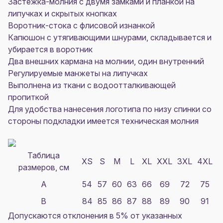
Застежка-молния с двумя замками и планкой на
липучках и скрытых кнопках
Воротник-стока с флисовой изнанкой
Капюшон с утягивающими шнурами, складывается и
убирается в воротник
Два внешних кармана на молнии, один внутренний
Регулируемые манжеты на липучках
Выполнена из ткани с водоотталкивающей
пропиткой
Для удобства нанесения логотипа по низу спинки со
стороны подкладки имеется техническая молния
Таблица
XS
S
M
L
XL
XXL
3XL
4XL
размеров, см
A
54
57
60
63
66
69
72
75
B
84
85
86
87
88
89
90
91
Допускаются отклонения в 5% от указанных