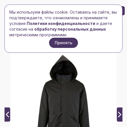
БРЕНД-ЛОГО
0
Мы используем файлы cookie. Оставаясь на сайте, вы
Toggle navigation
Toggle navigation
подтверждаете, что ознакомлены и принимаете
условия
Политики конфиденциальности
и даете
Главная
/
Куртки
/
Мужские куртки
/
согласие на
обработку персональных данных
Куртка на стеганой подкладке Robyn, черная
метрическими программами.
Принять