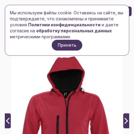
БРЕНД-ЛОГО
0
Мы используем файлы cookie. Оставаясь на сайте, вы
Toggle navigation
Toggle navigation
подтверждаете, что ознакомлены и принимаете
условия
Политики конфиденциальности
и даете
Главная
/
Куртки
/
Женские куртки
/
согласие на
обработку персональных данных
Куртка женская с капюшоном Replay Women, красная
метрическими программами.
Принять