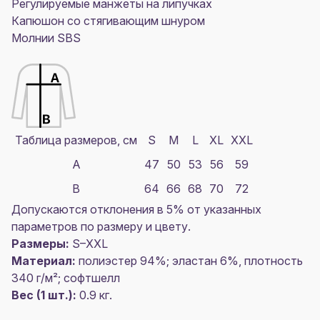
Регулируемые манжеты на липучках
Капюшон со стягивающим шнуром
Молнии SBS
Таблица размеров, см
S
M
L
XL
XXL
A
47
50
53
56
59
B
64
66
68
70
72
Допускаются отклонения в 5% от указанных
параметров по размеру и цвету.
Размеры:
S–XXL
Материал:
полиэстер 94%; эластан 6%, плотность
340 г/м²; софтшелл
Вес (1 шт.):
0.9 кг.