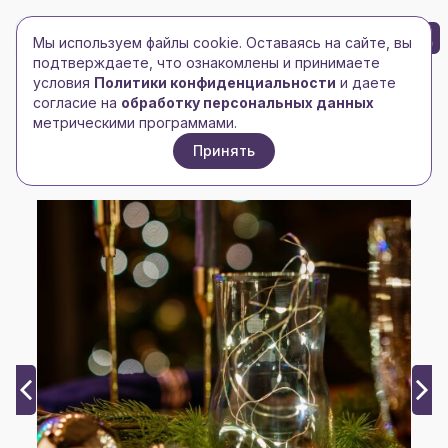
БРЕНД-ЛОГО
0
Мы используем файлы cookie. Оставаясь на сайте, вы
Toggle navigation
Toggle navigation
подтверждаете, что ознакомлены и принимаете
условия
Политики конфиденциальности
и даете
Главная
/
Новогодние подарки
/
согласие на
обработку персональных данных
Гирлянды и светильники
/
метрическими программами.
Гирлянда Pixies, светодиодная
Принять